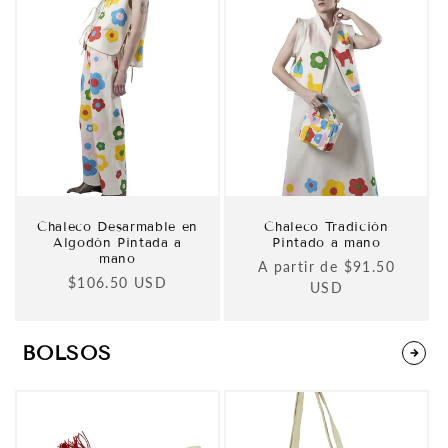
Chaleco Desarmable en
Chaleco Tradición
Algodón Pintada a
Pintado a mano
mano
Precio
A partir de $91.50
Precio
$106.50 USD
habitual
USD
habitual
BOLSOS