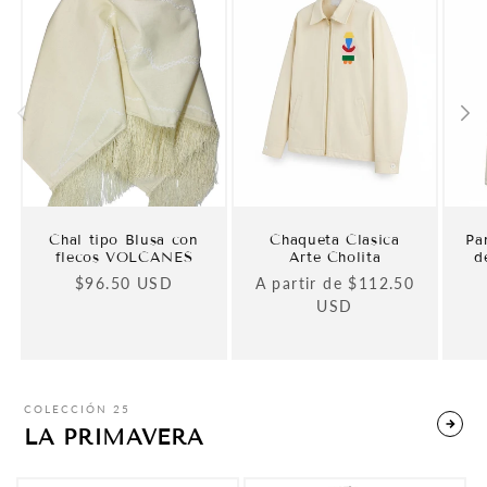
Chal tipo Blusa con
Chaqueta Clasica
Pa
flecos VOLCANES
Arte Cholita
d
Precio
$96.50 USD
Precio
A partir de $112.50
habitual
habitual
USD
COLECCIÓN 25
LA PRIMAVERA