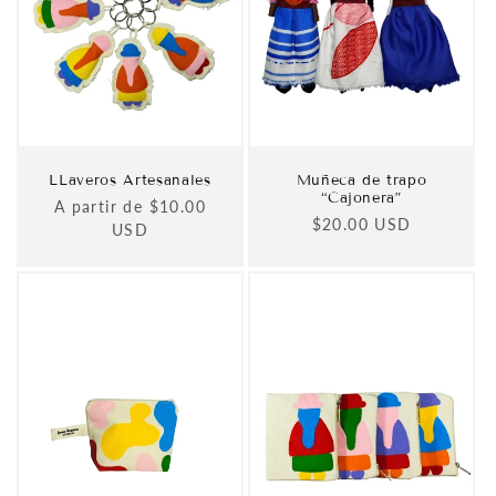
LLaveros Artesanales
Muñeca de trapo
“Cajonera”
Precio
A partir de $10.00
Precio
$20.00 USD
habitual
USD
habitual