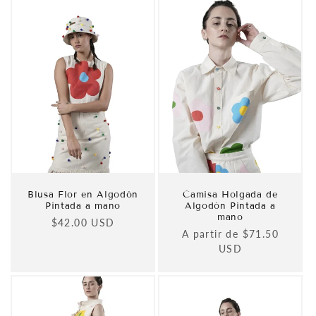
Blusa Flor en Algodón
Camisa Holgada de
Pintada a mano
Algodón Pintada a
mano
Precio
$42.00 USD
Precio
A partir de $71.50
habitual
habitual
USD