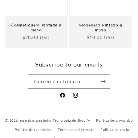
Cosmetiquera Pintada a
Monedero Pintado a
mano
mano
Precio
$20.00 USD
Precio
$10.00 USD
habitual
habitual
Subscribe to our emails
Correo electrónico
Facebook
Instagram
© 2026,
jose ibarra estudio
Tecnología de Shopify
Política de privacidad
Política de reembolso
Términos del servicio
Política de envío